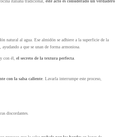
ocina italiana tradicional,
este acto es considerado un verdadero
dón natural al agua. Ese almidón se adhiere a la superficie de la
a
, ayudando a que se unan de forma armoniosa.
 y con él,
el secreto de la textura perfecta
.
e con la salsa caliente
. Lavarla interrumpe este proceso,
ras discordantes.