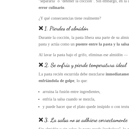
“separarla” o “detener la cocción”. Sin embargo, en la c
error culinario
.
¿Y qué consecuencias tiene realmente?
❌ 1. Pierdes el almidón
Durante la cocción, la pasta libera una parte de su almi
pasta y actúa como un
puente entre la pasta y la sals
Al lavar la pasta bajo el grifo, eliminas ese almidón —
❌ 2. Se enfría y pierde temperatura ideal
La pasta recién escurrida debe mezclarse
inmediatament
enfriándola de golpe
, lo que:
arruina la fusión entre ingredientes,
enfría la salsa cuando se mezcla,
y puede hacer que el plato quede insípido o con textu
❌ 3. La salsa no se adhiere correctamente