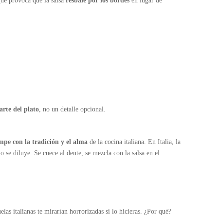
 que provoca que la salsa
resbale por los bordes
en lugar de
arte del plato
, no un detalle opcional.
mpe con la tradición y el alma
de la cocina italiana. En Italia, la
no se diluye. Se cuece al dente, se mezcla con la salsa en el
elas italianas te mirarían horrorizadas si lo hicieras. ¿Por qué?