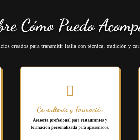
bre Cómo Puedo Acomp
cios creados para transmitir Italia con técnica, tradición y car

Consultoría y Formación
Asesoría profesional
para
restaurantes
y
formación personalizada
para apasionados.