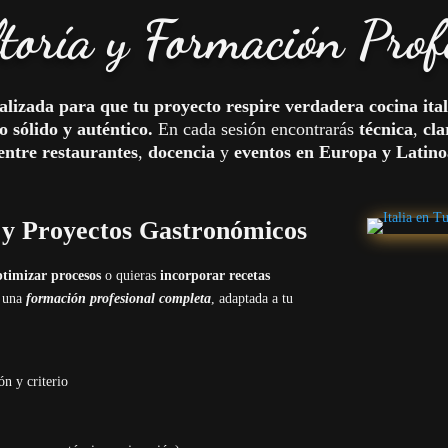
toría y Formación Prof
alizada para que tu proyecto respire verdadera cocina ita
 sólido y auténtico.
En cada sesión encontrarás
técnica
,
cla
entre restaurantes
,
docencia
y
eventos en Europa y Latin
 y Proyectos Gastronómicos
ptimizar procesos
o quieras
incorporar recetas
e una
formación profesional completa
, adaptada a tu
ón y criterio