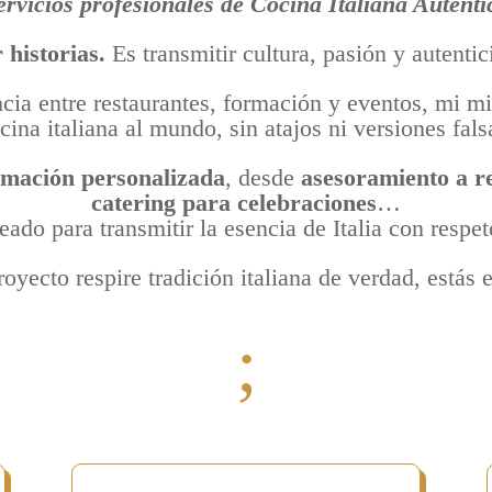
ervicios profesionales
de
Cocina Italiana Auténti
 historias.
Es transmitir cultura, pasión y autentic
a entre restaurantes, formación y eventos, mi mis
cina italiana al mundo, sin atajos ni versiones fals
rmación personalizada
, desde
asesoramiento a r
catering para celebraciones
…
eado para transmitir la esencia de Italia con respe
royecto respire tradición italiana de verdad, estás e
;