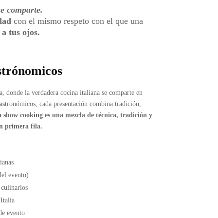
se comparte.
dad
con el mismo respeto con el que una
 a tus ojos.
strónomicos
a, donde la verdadera cocina italiana se comparte en
gastronómicos, cada presentación combina tradición,
 show cooking es una mezcla de técnica, tradición y
n primera fila.
lianas
el evento)
culinarios
Italia
de evento