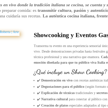
s en vivo donde la tradición italiana se cocina, se cuenta y 
o preparar comida: es
transmitir cultura
,
pasión
y
autentici
ana cuidaría sus recetas.
La auténtica cocina italiana, frente
Showcooking y Eventos Ga
Transorma tu evento en una experiencia sensorial únic
vivo. Desde demostraciones privadas hasta festivales 
técnica profesional y una narrativa que enamora.
Cada
emoción diseñada para que tu público viva Italia e
¿Qué incluye un Show Cooking?
✔️
Demostración en vivo
con recetas auténticas ita
✔️
Degustaciones para el público
(según formato d
✔️
Explicación de técnicas
tradicionales y
secretos
✔️
Narrativa cultural
para conectar al público con 
✔️
Creación de platos
especiales adaptados al tipo 