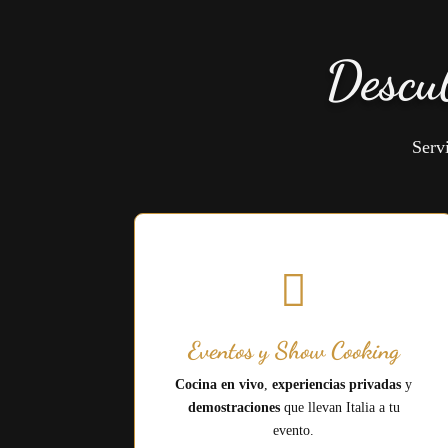
Descu
Servi

Eventos y Show Cooking
Cocina en vivo
,
experiencias privadas
y
demostraciones
que llevan Italia a tu
evento.