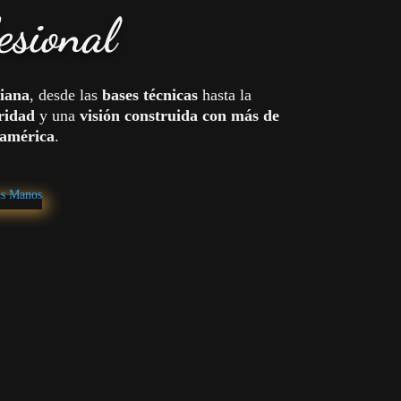
esional
liana
, desde las
bases técnicas
hasta la
ridad
y una
visión construida con más de
oamérica
.