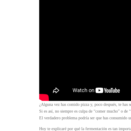
¿Alguna vez has comido pizza y, poco después, te has 
Si es así, no siempre es culpa de “comer mucho” o de “
El verdadero problema podría ser que has consumido 
Hoy te explicaré por qué la fermentación es tan importa