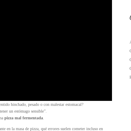
sentido hinchado, pesado o con malestar estomacal?
tener un estómago sensible”.
una
pizza mal fermentada
.
nte en la masa de pizza, qué errores suelen cometer incluso en