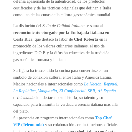
defensa apasionada de la autenticidad, de los productos
certificados y de las técnicas originales que definen a Italia
como una de las cunas de la cultura gastronómica mundial.
La distinción del
Sello de Calidad Italiana
se suma al
reconocimiento otorgado por la Embajada Italiana en
Costa Rica
, que destacó la labor de
Chef Roberta
en la
promoción de los valores culinarios italianos, el uso de
ingredientes D.O.P. y la difusión educativa de la tradición
gastronómica romana y italiana.
Su figura ha trascendido la cocina para convertirse en un
símbolo de conexión cultural entre Italia y América Latina.
Medios nacionales e internacionales como
La Nación
,
Repretel
,
La República
,
Vanguardia
,
El Confidencial
,
SER
,
AS España
o
Telemundo
han destacado su historia, su talento y su
capacidad para transmitir la verdadera esencia italiana más allá
del plato.
Su presencia en programas internacionales como
Top Chef
VIP (Telemundo)
y su colaboración con instituciones oficiales
italianas refuerzan su papel como una
chef italiana en Costa