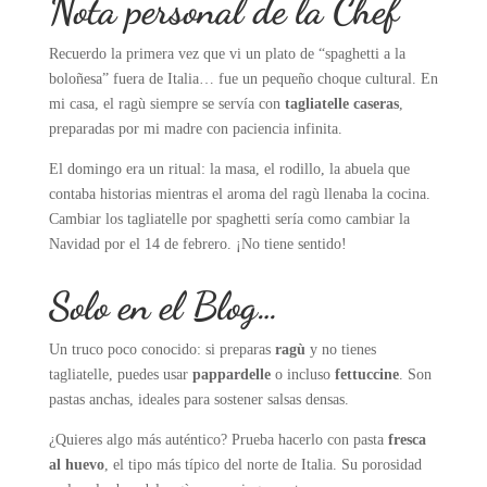
Nota personal de la Chef
Recuerdo la primera vez que vi un plato de “spaghetti a la
boloñesa” fuera de Italia… fue un pequeño choque cultural. En
mi casa, el ragù siempre se servía con
tagliatelle caseras
,
preparadas por mi madre con paciencia infinita.
El domingo era un ritual: la masa, el rodillo, la abuela que
contaba historias mientras el aroma del ragù llenaba la cocina.
Cambiar los tagliatelle por spaghetti sería como cambiar la
Navidad por el 14 de febrero. ¡No tiene sentido!
Solo en el Blog
…
Un truco poco conocido: si preparas
ragù
y no tienes
tagliatelle, puedes usar
pappardelle
o incluso
fettuccine
. Son
pastas anchas, ideales para sostener salsas densas.
¿Quieres algo más auténtico? Prueba hacerlo con pasta
fresca
al huevo
, el tipo más típico del norte de Italia. Su porosidad