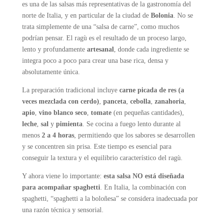
es una de las salsas más representativas de la gastronomía del
norte de Italia, y en particular de la ciudad de
Bolonia
. No se
trata simplemente de una “salsa de carne”, como muchos
podrían pensar. El ragù es el resultado de un proceso largo,
lento y profundamente
artesanal
, donde cada ingrediente se
integra poco a poco para crear una base rica, densa y
absolutamente única.
La preparación tradicional incluye
carne picada de res (a
veces mezclada con cerdo)
,
panceta
,
cebolla
,
zanahoria
,
apio
,
vino blanco seco
,
tomate
(en pequeñas cantidades),
leche
,
sal
y
pimienta
. Se cocina a fuego lento durante al
menos
2 a 4 horas
, permitiendo que los sabores se desarrollen
y se concentren sin prisa. Este tiempo es esencial para
conseguir la textura y el equilibrio característico del ragù.
Y ahora viene lo importante:
esta salsa NO está diseñada
para acompañar spaghetti
. En Italia, la combinación con
spaghetti, “spaghetti a la boloñesa” se considera inadecuada por
una razón técnica y sensorial.