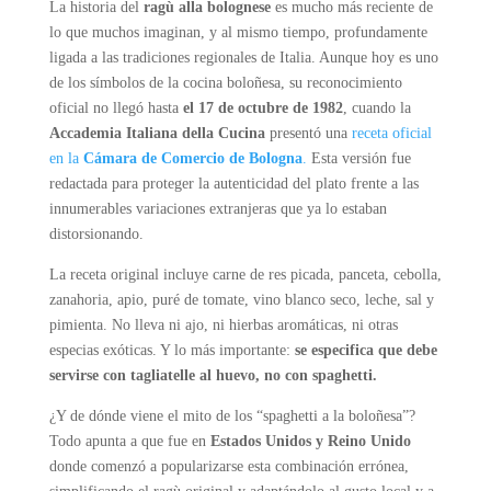
La historia del
ragù alla bolognese
es mucho más reciente de
lo que muchos imaginan, y al mismo tiempo, profundamente
ligada a las tradiciones regionales de Italia. Aunque hoy es uno
de los símbolos de la cocina boloñesa, su reconocimiento
oficial no llegó hasta
el 17 de octubre de 1982
, cuando la
Accademia Italiana della Cucina
presentó una
receta oficial
en la
Cámara de Comercio de Bologna
.
Esta versión fue
redactada para proteger la autenticidad del plato frente a las
innumerables variaciones extranjeras que ya lo estaban
distorsionando.
La receta original incluye carne de res picada, panceta, cebolla,
zanahoria, apio, puré de tomate, vino blanco seco, leche, sal y
pimienta. No lleva ni ajo, ni hierbas aromáticas, ni otras
especias exóticas. Y lo más importante:
se especifica que debe
servirse con tagliatelle al huevo, no con spaghetti.
¿Y de dónde viene el mito de los “spaghetti a la boloñesa”?
Todo apunta a que fue en
Estados Unidos y Reino Unido
donde comenzó a popularizarse esta combinación errónea,